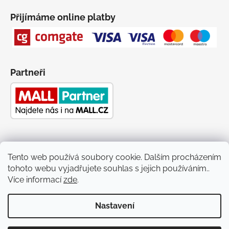
Přijímáme online platby
Partneři
Tento web používá soubory cookie. Dalším procházením
tohoto webu vyjadřujete souhlas s jejich používáním..
Facebook PLASMAkosmetika
YouTube
instagram PLASMAkosmetika
Více informací
zde
.
Nastavení
Vytvořil Shoptet
Copyright 2026
PLASMAkosmetika
. Všechna práva vyhrazena.