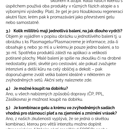
sklonem k atopii. Řada našich klientů s
a
úspěchem používá oba produkty v různých fázích atopie a s
výbornými výsledky. Platí, že gel je pro hloubkovou regeneraci
j
akutní fáze, krém pak k promazávání jako převrstvení gelu
í
nebo samostatně.
t
3.) Kolik mililitrů mají jednotlivá balení, na jak dlouho vydrží?
?
Objem je vyjádřen v popisu obrázku u jednotlivého balení tj. u
obrázku 1 ks Plasmagelu/Plasmacreme je informace, zda-li
obsahuje 5 nebo 30 ml a u krému je pouze jedno balení, a to
30 ml. Spotřeba produktů záleží na aplikaci a velikosti
potírané plochy. Malé balení je spíše na zkoušku či na drobné
nedostatky pleti, skvělé pro cestování, ale pokud zvažujete
HLEDAT
intenzivní a delší kůru na celý obličej a dekolt – pak
doporučujeme zvolit velká balení ideálně v některém ze
zvýhodněných setů. Akční sety naleznete
zde
.
4.) Je možné koupit na dobírku?
D
Ano, u všech nabízených způsobů dopravy (ČP, PPL,
o
Zásilkovna) je možnost koupit na dobírku.
p
5.) Je kombinace gelu a krému ve zvýhodněných sadách
o
vhodná pro stárnoucí pleť a na zjemnění a zmírnění vrásek?
r
Ano, z našich zkušeností vyplývá, že se jedná o skvělou
u
kombinaci, kterou pro větší intenzitu možno doplnit