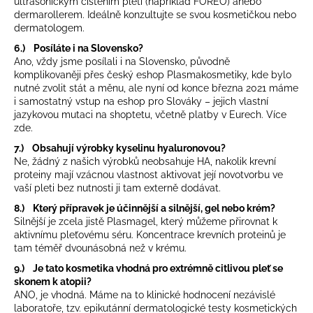
č
ultrasonickým čištěním pleti (například FOREO) anebo
dermarollerem. Ideálně konzultujte se svou kosmetičkou nebo
u
dermatologem.
j
e
6.) Posíláte i na Slovensko?
m
Ano, vždy jsme posílali i na Slovensko, původně
komplikovaněji přes český eshop Plasmakosmetiky, kde bylo
e
nutné zvolit stát a měnu, ale nyní od konce března 2021 máme
i samostatný vstup na eshop pro Slováky – jejich vlastní
jazykovou mutaci na shoptetu, včetně platby v Eurech. Více
zde
.
7.) Obsahují výrobky kyselinu hyaluronovou?
Ne, žádný z našich výrobků neobsahuje HA, nakolik krevní
proteiny mají vzácnou vlastnost aktivovat její novotvorbu ve
vaší pleti bez nutnosti ji tam externě dodávat.
8.) Který přípravek je účinnější a silnější, gel nebo krém?
Silnější je zcela jistě Plasmagel, který můžeme přirovnat k
aktivnímu pleťovému séru. Koncentrace krevních proteinů je
tam téměř dvounásobná než v krému.
9.) Je tato kosmetika vhodná pro extrémně citlivou pleť se
skonem k atopii?
ANO, je vhodná. Máme na to klinické hodnocení nezávislé
laboratoře, tzv. epikutánní dermatologické testy kosmetických