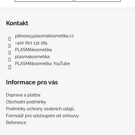
Z
á
Kontakt
p
a
piknova
@
plasmakosmetika.cz
t
+420 601 132 165
í
PLASMAkosmetika
plasmakosmetika
PLASMAkosmetika YouTube
Informace pro vás
Doprava a platba
Obchodní podmínky
Podmínky ochrany osobních údajů
Formulář pro odstoupení od smlouvy
Reference