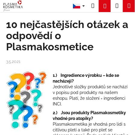
K
Přejít
Hledat
Nákup
M
Přihlášení
na
o
obsah
Zpět
Zpět
košík
š
10 nejčastějších otázek a
í
C
odpovědí o
k
o
Plasmakosmetice
p
o
3.5.2021
t
ř
1.) Ingredience výrobku – kde se
e
nacházejí?
b
Jednotlivé složky produktů se nachází
v popisu pod produkty na našem
u
eshopu. Platí, že složení = ingredienci
j
INCI.
e
2.) Jsou produkty Plasmakosmetiky
t
vhodné pro atopiky?
Plasmakosmetika je vhodná pro lidi s
e
citlivou pletí a také pro pleť se
n