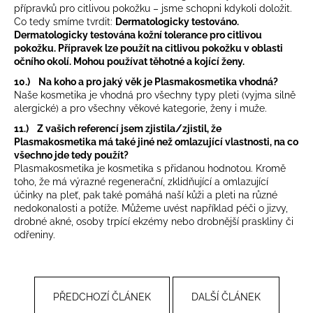
přípravků pro citlivou pokožku – jsme schopni kdykoli doložit.
Co tedy smíme tvrdit:
Dermatologicky testováno.
Dermatologicky testována kožní tolerance pro citlivou
pokožku. Přípravek lze použít na citlivou pokožku v oblasti
očního okolí. Mohou používat těhotné a kojící ženy.
10.) Na koho a pro jaký věk je Plasmakosmetika vhodná?
Naše kosmetika je vhodná pro všechny typy pleti (vyjma silně
alergické) a pro všechny věkové kategorie, ženy i muže.
11.) Z vašich referencí jsem zjistila/zjistil, že
Plasmakosmetika má také jiné než omlazující vlastnosti, na co
všechno jde tedy použít?
Plasmakosmetika je kosmetika s přidanou hodnotou. Kromě
toho, že má výrazné regenerační, zklidňující a omlazující
účinky na pleť, pak také pomáhá naší kůži a pleti na různé
nedokonalosti a potíže. Můžeme uvést například péči o jizvy,
drobné akné, osoby trpící ekzémy nebo drobnější praskliny či
odřeniny.
PŘEDCHOZÍ ČLÁNEK
DALŠÍ ČLÁNEK