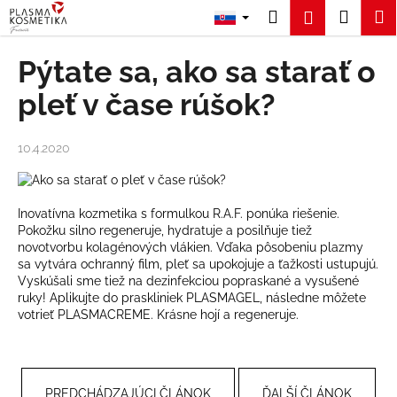
K
Prejsť
Hľadať
Náku
M
Prihláseni
na
o
obsah
Späť
Späť
košík
š
Pýtate sa, ako sa starať o
í
Č
pleť v čase rúšok?
k
o
p
10.4.2020
o
t
r
Inovatívna kozmetika s formulkou R.A.F. ponúka riešenie.
e
Pokožku silno regeneruje, hydratuje a posilňuje tiež
novotvorbu kolagénových vlákien. Vďaka pôsobeniu plazmy
b
sa vytvára ochranný film, pleť sa upokojuje a ťažkosti ustupujú.
u
Vyskúšali sme tiež na dezinfekciou popraskané a vysušené
ruky! Aplikujte do praskliniek
PLASMAGEL
, následne môžete
j
votrieť
PLASMACREME
. Krásne hojí a regeneruje.
e
t
e
n
PREDCHÁDZAJÚCI ČLÁNOK
ĎALŠÍ ČLÁNOK