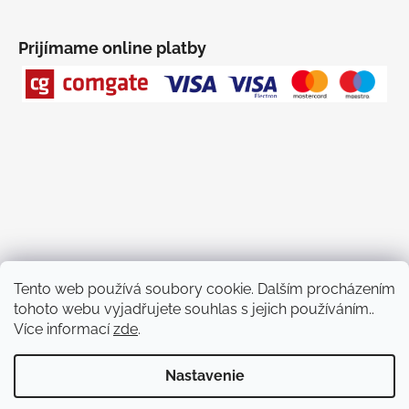
č
a
m
Prijímame online platby
e
Tento web používá soubory cookie. Dalším procházením
tohoto webu vyjadřujete souhlas s jejich používáním..
Facebook PLASMAkosmetika
YouTube
instagram PLASMAkosmetika
Více informací
zde
.
Nastavenie
Vytvoril Shoptet