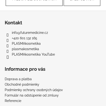
á
j
Z
s
á
Kontakt
ť
p
?
ä
info
@
futuremedicine.cz
t
+420 601 132 165
i
PLASMAkosmetika
e
plasmakosmetika
PLASMAkosmetika YouTube
HĽADAŤ
Informace pro vás
O
Doprava a platba
d
Obchodné podmienky
p
Podmienky ochrany osobných údajov
o
Formulár na odstúpenie od zmluvy
r
ú
Referencie