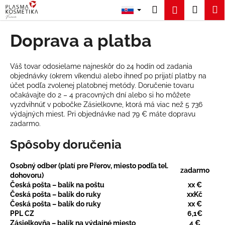
K
Prejsť
Hľadať
Náku
M
Prihláseni
na
o
obsah
Späť
Späť
košík
š
Doprava a platba
í
Č
k
o
Váš tovar odosielame najneskôr do 24 hodín od zadania
objednávky (okrem víkendu) alebo ihneď po prijatí platby na
p
účet podľa zvolenej platobnej metódy. Doručenie tovaru
o
očakávajte do 2 – 4 pracovných dní alebo si ho môžete
t
vyzdvihnúť v pobočke Zásielkovne, ktorá má viac než 5 736
výdajných miest. Pri objednávke nad 79 € máte dopravu
r
zadarmo.
e
Spôsoby doručenia
b
u
Osobný odber (platí pre Přerov, miesto podľa tel.
j
zadarmo
dohovoru)
e
Česká pošta – balík na poštu
xx €
Česká pošta – balík do ruky
xxKč
t
Česká pošta – balík do ruky
xx €
e
PPL CZ
6,1€
n
Zásielkovňa – balík na výdajné miesto
4 €