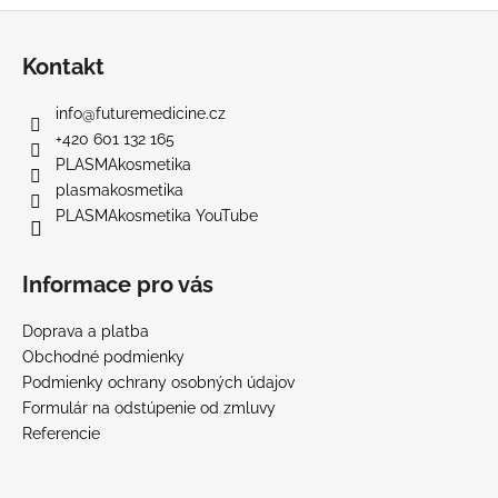
Z
á
Kontakt
p
ä
info
@
futuremedicine.cz
t
+420 601 132 165
i
PLASMAkosmetika
e
plasmakosmetika
PLASMAkosmetika YouTube
Informace pro vás
Doprava a platba
Obchodné podmienky
Podmienky ochrany osobných údajov
Formulár na odstúpenie od zmluvy
Referencie