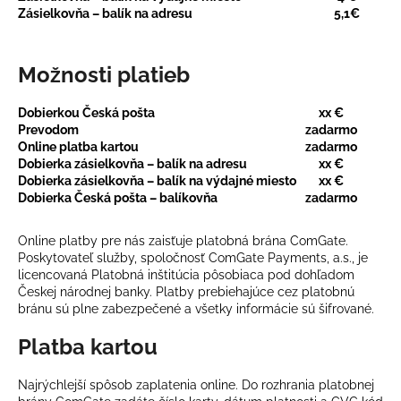
Zásielkovňa – balík na adresu
5,1€
á
j
s
Možnosti platieb
ť
?
Dobierkou Česká pošta
xx €
Prevodom
zadarmo
Online platba kartou
zadarmo
Dobierka zásielkovňa – balík na adresu
xx €
Dobierka zásielkovňa – balík na výdajné miesto
xx €
Dobierka Česká pošta – balíkovňa
zadarmo
HĽADAŤ
Online platby pre nás zaisťuje platobná brána ComGate.
Poskytovateľ služby, spoločnosť ComGate Payments, a.s., je
licencovaná Platobná inštitúcia pôsobiaca pod dohľadom
O
Českej národnej banky. Platby prebiehajúce cez platobnú
d
bránu sú plne zabezpečené a všetky informácie sú šifrované.
p
Platba kartou
o
r
ú
Najrýchlejší spôsob zaplatenia online. Do rozhrania platobnej