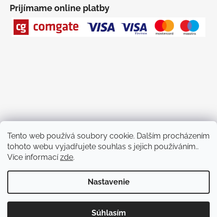
Prijímame online platby
Tento web používá soubory cookie. Dalším procházením
tohoto webu vyjadřujete souhlas s jejich používáním..
Facebook PLASMAkosmetika
YouTube
instagram PLASMAkosmetika
Více informací
zde
.
Nastavenie
Vytvoril Shoptet
Copyright 2026
PLASMAkosmetika
. Všetky práva vyhradené.
Súhlasím
Upraviť nastavenie cookies