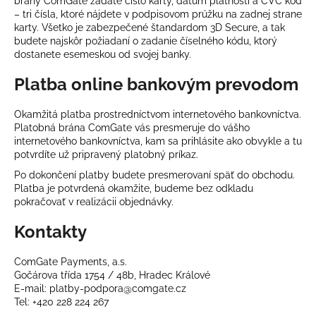
č
brány ComGate zadáte číslo karty, dátum platnosti a CVC kód
– tri čísla, ktoré nájdete v podpisovom prúžku na zadnej strane
a
karty. Všetko je zabezpečené štandardom 3D Secure, a tak
m
budete najskôr požiadaní o zadanie číselného kódu, ktorý
e
dostanete esemeskou od svojej banky.
Platba online bankovým prevodom
Okamžitá platba prostredníctvom internetového bankovníctva.
Platobná brána ComGate vás presmeruje do vášho
internetového bankovníctva, kam sa prihlásite ako obvykle a tu
potvrdíte už pripravený platobný príkaz.
Po dokončení platby budete presmerovaní späť do obchodu.
Platba je potvrdená okamžite, budeme bez odkladu
pokračovať v realizácii objednávky.
Kontakty
ComGate Payments, a.s.
Gočárova třída 1754 / 48b, Hradec Králové
E-mail:
platby-podpora@comgate.cz
Tel: +420 228 224 267