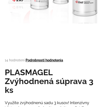
á
j
s
ť
?
HĽADAŤ
Priemerné
14 hodnotení
Podrobnosti hodnotenia
hodnotenie
produktu
PLASMAGEL
je
O
2,6
Zvýhodnená súprava 3
d
z
p
ks
5
o
hviezdičiek.
r
ú
Využite zvýhodnenú sadu 3 kusov! Intenzívny