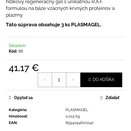
č
hĺbkový regeneračný gél s unikátnou R.A.F.
a
formulou na báze vzácnych krvných proteínov a
m
plazmy.
e
Táto súprava obsahuje 3 ks PLASMAGEL.
Skladem
Kód:
86
41,17 €
Jednotková
DO KOŠÍKA
cena:
Opýtať sa
Zdieľať
Kategória
:
PLASMAGEL
Hmotnosť
:
0.015 kg
EAN
:
8594194620042