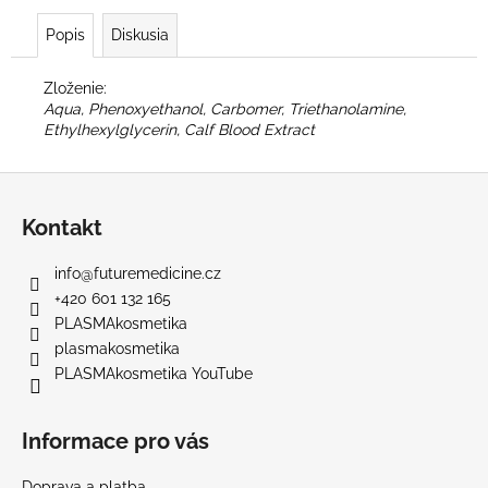
Popis
Diskusia
Zloženie:
Aqua, Phenoxyethanol, Carbomer, Triethanolamine,
Ethylhexylglycerin, Calf Blood Extract
Z
á
Kontakt
p
ä
info
@
futuremedicine.cz
t
+420 601 132 165
i
PLASMAkosmetika
e
plasmakosmetika
PLASMAkosmetika YouTube
Informace pro vás
Doprava a platba